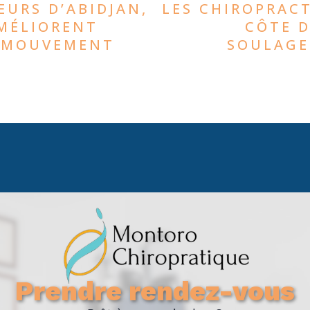
EURS D’ABIDJAN,
LES CHIROPRACT
AMÉLIORENT
CÔTE D
E MOUVEMENT
SOULAGE
Prendre rendez-vous