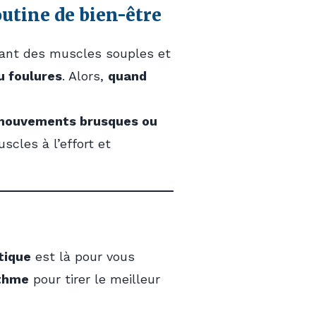
outine de bien-être
nant des muscles souples et
u foulures
. Alors,
quand
 mouvements brusques ou
scles à l’effort et
tique
est là pour vous
ythme
pour tirer le meilleur