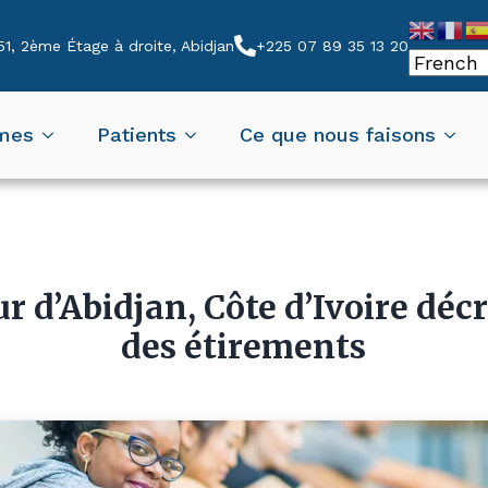
1, 2ème Étage à droite, Abidjan
+225 07 89 35 13 20
mes
Patients
Ce que nous faisons
r d’Abidjan, Côte d’Ivoire déc
des étirements