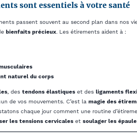
ents sont essentiels à votre santé
ments passent souvent au second plan dans nos vie
 de
bienfaits précieux
. Les étirements aident à :
 musculaires
ent naturel du corps
les
, des
tendons élastiques
et des
ligaments flex
cun de vos mouvements. C’est la
magie des étirem
onstatons chaque jour comment une routine d’étire
ser les tensions cervicales
et
soulager les épaul