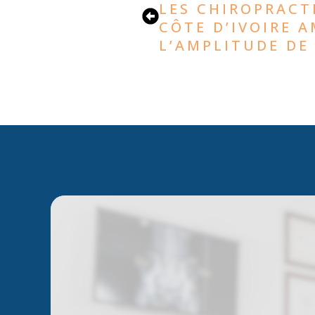
LES CHIROPRACT
CÔTE D’IVOIRE 
L’AMPLITUDE D