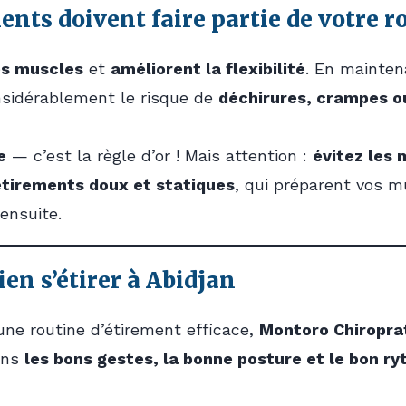
ents doivent faire partie de votre r
es muscles
et
améliorent la flexibilité
. En mainte
nsidérablement le risque de
déchirures, crampes o
e
— c’est la règle d’or ! Mais attention :
évitez les
étirements doux et statiques
, qui préparent vos mu
ensuite.
ien s’étirer à Abidjan
une routine d’étirement efficace,
Montoro Chiropra
ons
les bons gestes, la bonne posture et le bon r