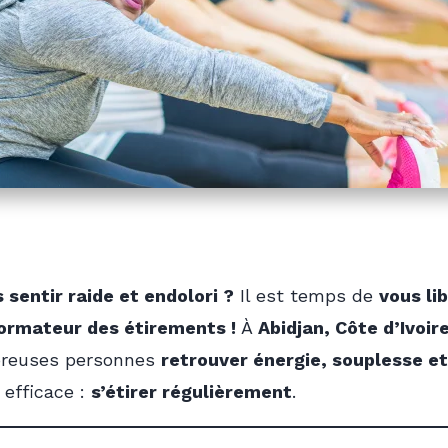
sentir raide et endolori ?
Il est temps de
vous li
formateur des étirements !
À
Abidjan, Côte d’Ivoir
reuses personnes
retrouver énergie, souplesse et
efficace :
s’étirer régulièrement
.