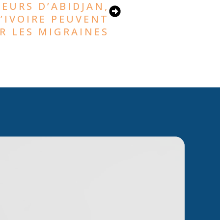
EURS D’ABIDJAN,
’IVOIRE PEUVENT
R LES MIGRAINES