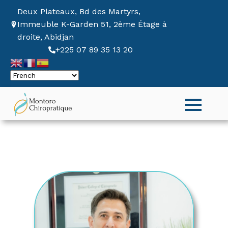
Deux Plateaux, Bd des Martyrs,
Immeuble K-Garden 51, 2ème Étage à
droite, Abidjan
+225 07 89 35 13 20